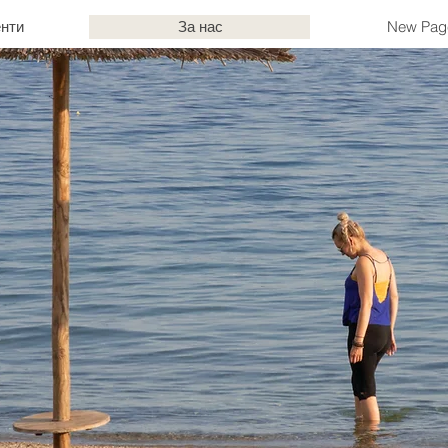
нти
За нас
New Pag
as House Beachfront Apartments