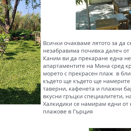
Всички очакваме лятото за да 
незабравима почивка далеч от
Каним ви да прекаране една не
апартаментите на Мина сред кр
морето с прекрасен плаж в бли
където ще където ще намерите
таверни, кафенета и плажни ба
вкусни гръцки специалитети, н
Халкидики се намирам едни от 
плажове в Гърция