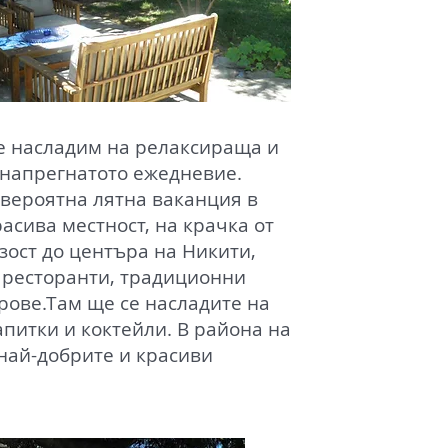
се насладим на релаксираща и
 напрегнатото ежедневие.
вероятна лятна ваканция в
асива местност, на крачка от
зост до центъра на Никити,
 ресторанти, традиционни
рове.Там ще се насладите на
апитки и коктейли. В района на
най-добрите и красиви