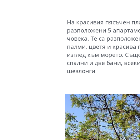
На красивия пясъчен пла
разположени 5 апартамен
човека. Те са разположе
палми, цветя и красива 
изглед към морето. Също
спални и две бани, всек
шезлонги