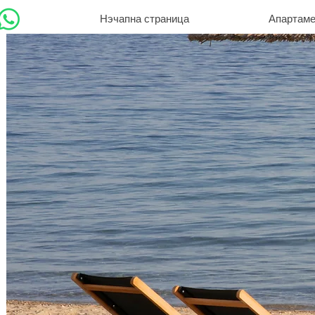
Нэчапна страница
Апартаме
Min