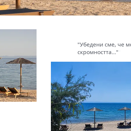
"Убедени сме, че м
скромността..."
"