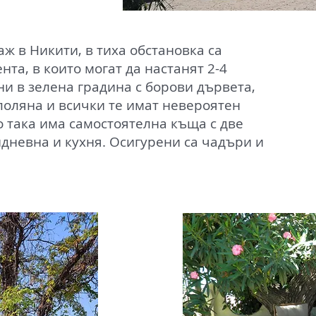
ж в Никити, в тиха обстановка са
та, в които могат да настанят 2-4
ни в зелена градина с борови дървета,
поляна и всички те имат невероятен
 така има самостоятелна къща с две
идневна и кухня. Осигурени са чадъри и